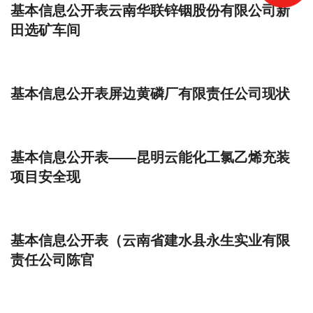
基本信息公开表云南华联锌铟股份有限公司新
田选矿车间
基本信息公开表屏边黄磷厂有限责任公司现状
基本信息公开表——昆明云能化工氯乙烯充装
项目安全现
基本信息公开表（云南省建水县永生实业有限
责任公司陈官