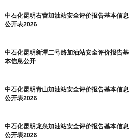
中石化昆明右营加油站安全评价报告基本信息
公开表2026
中石化昆明新潭二号路加油站安全评价报告基
本信息公开
中石化昆明青山加油站安全评价报告基本信息
公开表2026
中石化昆明龙泉加油站安全评价报告基本信息
公开表2026