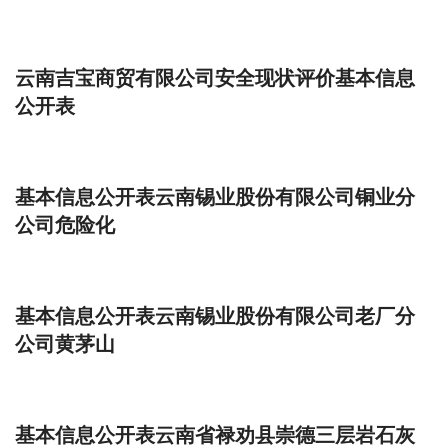
云南吉宝商贸有限公司安全现状评价基本信息
公开表
基本信息公开表云南锡业股份有限公司铜业分
公司危险化
基本信息公开表云南锡业股份有限公司老厂分
公司黄茅山
基本信息公开表云南省禄劝县崇德三层岩石灰